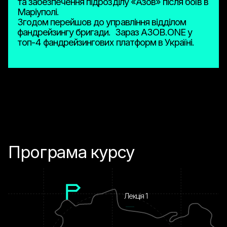
та забезпечення підрозділу «Азов» після боїв в
Маріуполі.
Згодом перейшов до управління відділом
фандрейзингу бригади. Зараз АЗОВ.ONE у
топ-4 фандрейзингових платформ в Україні.
Програма курсу
Лекція 1