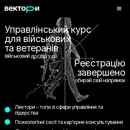
Управлінський курс
для військових
та ветеранів
військовий
досвід у дії
Реєстрацію
завершено
обирай свій
напрямок
Лектори – топи зі сфери управління та
лідерства
Психологічні сесії та карʼєрне консультування