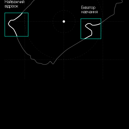
Найважчий
відрізок
Екватор
навчання